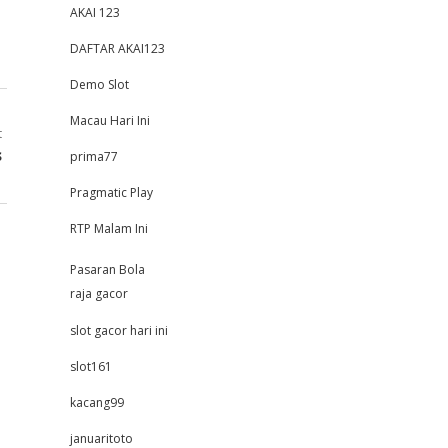
AKAI 123
DAFTAR AKAI123
Demo Slot
Macau Hari Ini
t
s
prima77
Pragmatic Play
RTP Malam Ini
Pasaran Bola
raja gacor
slot gacor hari ini
slot161
kacang99
januaritoto