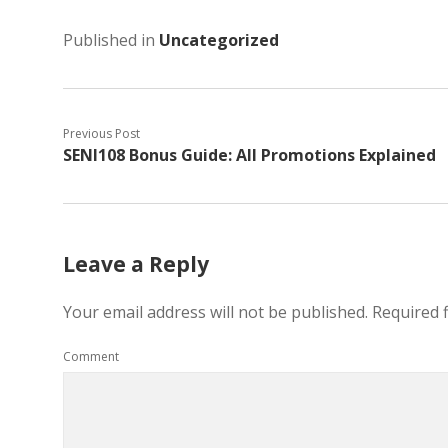
Published in
Uncategorized
Previous Post
SENI108 Bonus Guide: All Promotions Explained
Leave a Reply
Your email address will not be published.
Required 
Comment