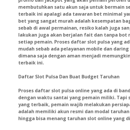
promo dan jackpot yang akan pemain peroleh 
membutuhkan satu akun saja untuk bermain se
terbaik ini apalagi ada tawaran bet minimal
bet yang sangat murah adalah kesempatan bag
sebab di awal permainan, resiko kalah juga sa
lakukan juga akan berjalan fait dan tanpa bot
setiap pemain. Proses daftar slot pulsa yang ad
mudah sebab ada pelayanan mobile dan daring
dimana saja dengan aman menjadi memungkinka
terbaik ini.
Daftar Slot Pulsa Dan Buat Budget Taruhan
Proses daftar slot pulsa online yang ada di ban
dengan waktu santai yang pemain miliki. Tapi 
yang terbaik, pemain wajib melakukan persiapan
adalah memiliki akun resmi dan modal taruhan
hingga bisa menang taruhan slot online yang dip