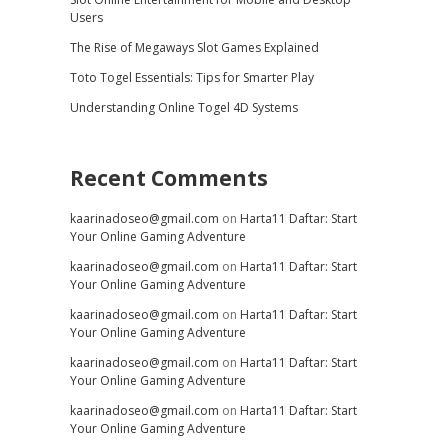
Users
The Rise of Megaways Slot Games Explained
Toto Togel Essentials: Tips for Smarter Play
Understanding Online Togel 4D Systems
Recent Comments
kaarinadoseo@gmail.com
on
Harta11 Daftar: Start
Your Online Gaming Adventure
kaarinadoseo@gmail.com
on
Harta11 Daftar: Start
Your Online Gaming Adventure
kaarinadoseo@gmail.com
on
Harta11 Daftar: Start
Your Online Gaming Adventure
kaarinadoseo@gmail.com
on
Harta11 Daftar: Start
Your Online Gaming Adventure
kaarinadoseo@gmail.com
on
Harta11 Daftar: Start
Your Online Gaming Adventure