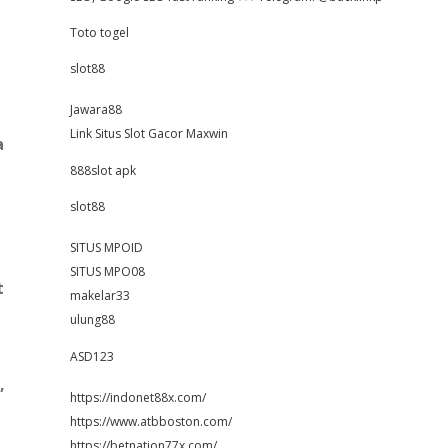
Toto togel
slot88
Jawara88
Link Situs Slot Gacor Maxwin
a
888slot apk
slot88
SITUS MPOID
SITUS MPO08
t
makelar33
ulung88
ASD123
,
https://indonet88x.com/
https://www.atbboston.com/
https://betnation77x.com/