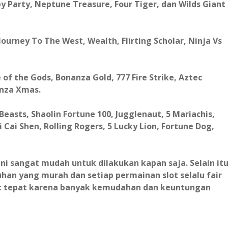
ppy Party, Neptune Treasure, Four Tiger, dan Wilds Giant
 Journey To The West, Wealth, Flirting Scholar, Ninja Vs
 of the Gods, Bonanza Gold, 777 Fire Strike, Aztec
anza Xmas.
 Beasts, Shaolin Fortune 100, Jugglenaut, 5 Mariachis,
 Cai Shen, Rolling Rogers, 5 Lucky Lion, Fortune Dog,
 ini sangat mudah untuk dilakukan kapan saja. Selain itu
an yang murah dan setiap permainan slot selalu fair
gat tepat karena banyak kemudahan dan keuntungan