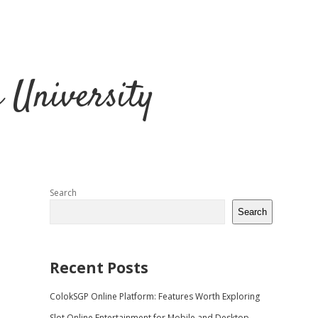
 University
Sidebar
Search
Search
Recent Posts
ColokSGP Online Platform: Features Worth Exploring
Slot Online Entertainment for Mobile and Desktop