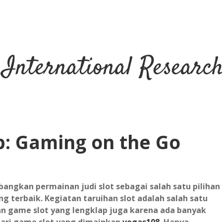
 International Research
: Gaming on the Go
angkan permainan judi slot sebagai salah satu pilihan
 terbaik. Kegiatan taruihan slot adalah salah satu
han game slot yang lengklap juga karena ada banyak